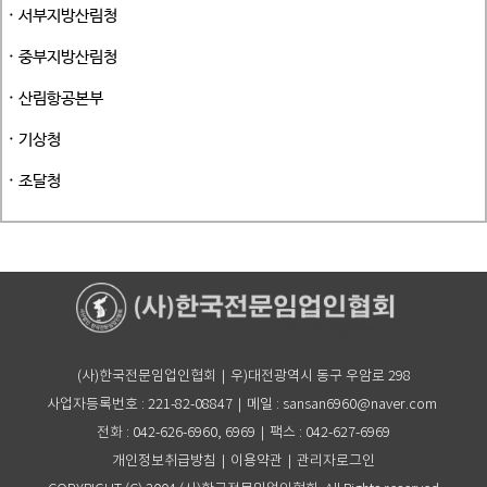
· 서부지방산림청
· 중부지방산림청
· 산림항공본부
· 기상청
· 조달청
(사)한국전문임업인협회｜우)대전광역시 동구 우암로 298
사업자등록번호 : 221-82-08847｜메일 : sansan6960@naver.com
전화 : 042-626-6960, 6969｜팩스 : 042-627-6969
개인정보취급방침
｜
이용약관
｜
관리자로그인